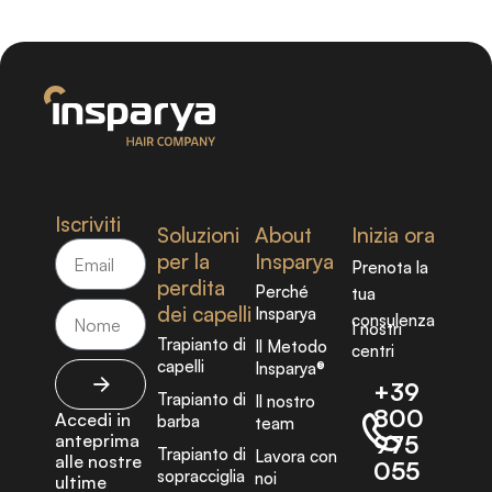
Iscriviti
Soluzioni
About
Inizia ora
per la
Insparya
Prenota la
perdita
Perché
tua
dei capelli
Insparya
consulenza
I nostri
Trapianto di
Il Metodo
centri
capelli
Insparya®
+39
Trapianto di
Il nostro
800
Accedi in
barba
team
anteprima
975
Trapianto di
Lavora con
alle nostre
055
sopracciglia
noi
ultime