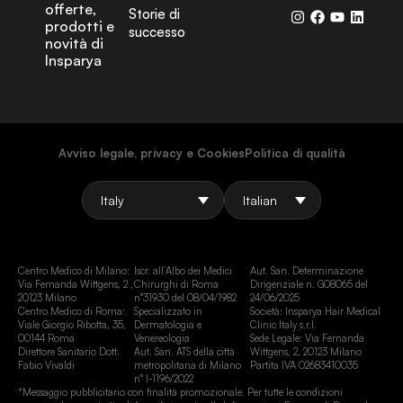
offerte,
Storie di
prodotti e
successo
novità di
Insparya
Avviso legale, privacy e Cookies
Politica di qualità
Centro Medico di Milano:
Iscr. all’Albo dei Medici
Aut. San. Determinazione
Via Fernanda Wittgens, 2 ,
Chirurghi di Roma
Dirigenziale n. G08065 del
20123 Milano
n°31930 del 08/04/1982
24/06/2025
Centro Medico di Roma:
Specializzato in
Società: Insparya Hair Medical
Viale Giorgio Ribotta, 35,
Dermatologia e
Clinic Italy s.r.l.
00144 Roma
Venereologia
Sede Legale: Via Fernanda
Direttore Sanitario Dott.
Aut. San. ATS della città
Wittgens, 2, 20123 Milano
Fabio Vivaldi
metropolitana di Milano
Partita IVA 02683410035
n° I-1196/2022
*Messaggio pubblicitario con finalità promozionale. Per tutte le condizioni