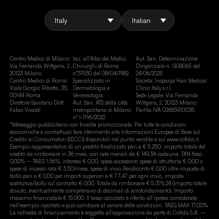
Centro Medico di Milano:
Iscr. all’Albo dei Medici
Aut. San. Determinazione
Via Fernanda Wittgens, 2 ,
Chirurghi di Roma
Dirigenziale n. G08065 del
20123 Milano
n°31930 del 08/04/1982
24/06/2025
Centro Medico di Roma:
Specializzato in
Società: Insparya Hair Medical
Viale Giorgio Ribotta, 35,
Dermatologia e
Clinic Italy s.r.l.
00144 Roma
Venereologia
Sede Legale: Via Fernanda
Direttore Sanitario Dott.
Aut. San. ATS della città
Wittgens, 2, 20123 Milano
Fabio Vivaldi
metropolitana di Milano
Partita IVA 02683410035
n° I-1196/2022
*Messaggio pubblicitario con finalità promozionale. Per tutte le condizioni
economiche e contrattuali fare riferimento alle Informazioni Europee di Base sul
Credito ai Consumatori (SECCI) disponibili nel punto vendita e sul www.cofidis.it.
Esempio rappresentativo di un prestito finalizzato pari a € 5.250: importo totale del
credito da rimborsare in 36 mesi, con rate mensili da € 149,34 cadauna, TAN fisso
0,00% – TAEG 1,56%, interessi € 0,00, spese accessorie: spese di istruttoria € 0,00 o
spese di incasso rata € 3,50/mese, spese di invio Rendiconto € 0,00 oltre imposta di
bollo pari a € 0,00 per importi superiori a € 77,47 per ogni invio, imposta
sostitutiva/bollo sul contratto € 0,00. Totale da rimborsare € 5.376,24 (importo totale
dovuto, eventualmente comprensivo di decimali di arrotondamento). Importo
massimo finanziabile € 15.000. Il tasso calcolato è riferito all’ipotesi considerata
nell’esempio riportato e può cambiare al variare delle condizioni. TAEG MAX 17,00%.
La richiesta di finanziamento è soggetta all’approvazione da parte di Cofidis S.A. –