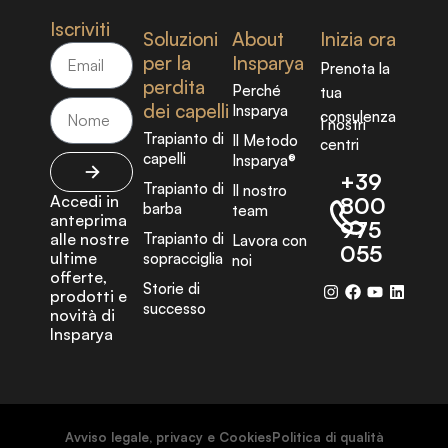
Iscriviti
Soluzioni
About
Inizia ora
per la
Insparya
Prenota la
perdita
Perché
tua
dei capelli
Insparya
consulenza
I nostri
Trapianto di
Il Metodo
centri
capelli
Insparya®
+39
Trapianto di
Il nostro
Accedi in
800
barba
team
anteprima
975
alle nostre
Trapianto di
Lavora con
055
ultime
sopracciglia
noi
offerte,
Storie di
prodotti e
successo
novità di
Insparya
Avviso legale, privacy e Cookies
Politica di qualità