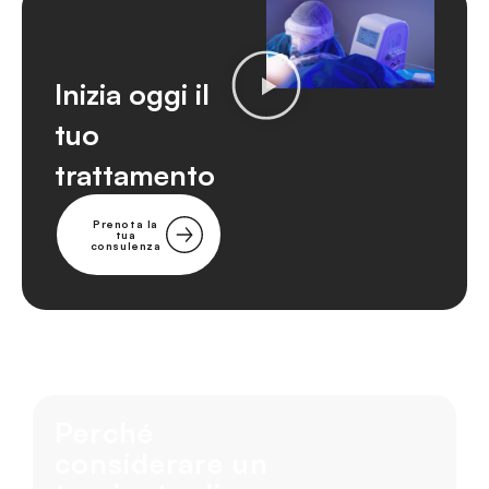
Inizia oggi il
tuo
trattamento
Prenota la
tua
consulenza
Perché
considerare un