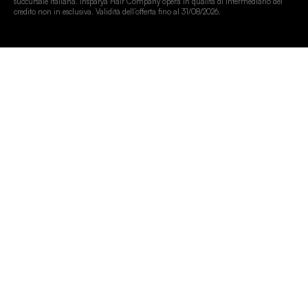
succursale italiana. Insparya Hair Company opera in qualità di intermediario del
credito non in esclusiva. Validità dell’offerta fino al 31/08/2026.