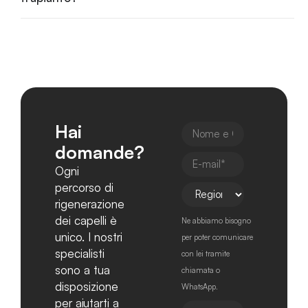
Hai
domande?
Ogni
percorso di
rigenerazione
dei capelli è
Ne abbiamo bisogno
unico. I nostri
per poter comunicare
specialisti
con lei tramite
sono a tua
chiamata o
disposizione
WhatsApp.
per aiutarti a