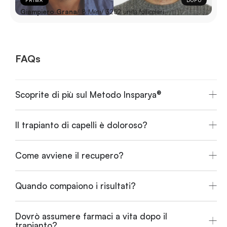
PRIMA
DOPO
Giampiero Grana
/ 8 Mesi
/ 3252 unità follicolari
FAQs
Scoprite di più sul Metodo Insparya®
Il trapianto di capelli è doloroso?
Come avviene il recupero?
Quando compaiono i risultati?
Dovrò assumere farmaci a vita dopo il
trapianto?