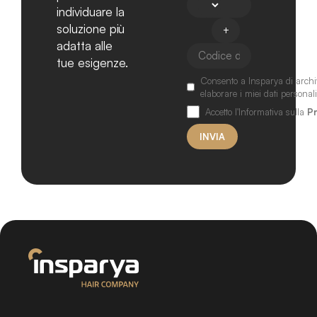
individuare la
soluzione più
adatta alle
tue esigenze.
Consento a Insparya di archi
elaborare i miei dati personali
Accetto l'Informativa sulla
Pr