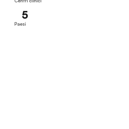
Centri clinici
5
Paesi
Trapianti