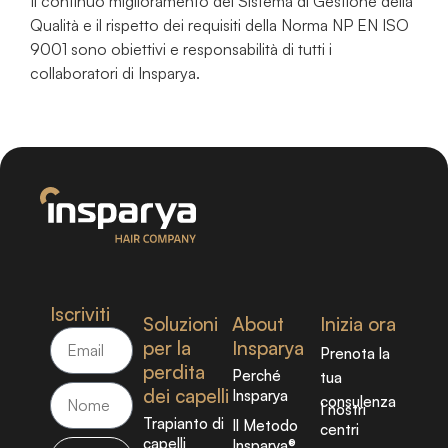
Il continuo miglioramento del Sistema di Gestione della
Qualità e il rispetto dei requisiti della Norma NP EN ISO
9001 sono obiettivi e responsabilità di tutti i
collaboratori di Insparya.
Iscriviti
Soluzioni
About
Inizia ora
per la
Insparya
Prenota la
perdita
Perché
tua
dei capelli
Insparya
consulenza
I nostri
Trapianto di
Il Metodo
centri
capelli
Insparya®