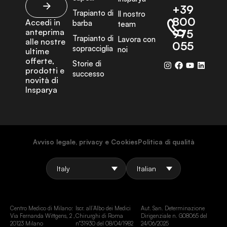
+39
Trapianto di
Il nostro
800
Accedi in
barba
team
anteprima
975
Trapianto di
Lavora con
alle nostre
055
sopracciglia
noi
ultime
offerte,
Storie di
prodotti e
successo
novità di
Insparya
Avviso legale, privacy e Cookies
Politica di qualità
Centro Medico di Milano:
Iscr. all’Albo dei Medici
Aut. San. Determinazione
Via Fernanda Wittgens, 2 ,
Chirurghi di Roma
Dirigenziale n. G08065 del
20123 Milano
n°31930 del 08/04/1982
24/06/2025