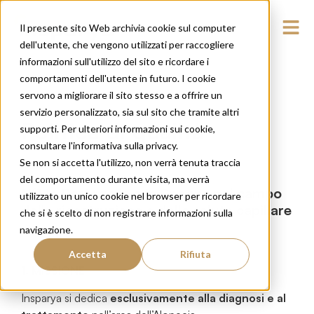
Il presente sito Web archivia cookie sul computer
dell'utente, che vengono utilizzati per raccogliere
informazioni sull'utilizzo del sito e ricordare i
comportamenti dell'utente in futuro. I cookie
servono a migliorare il sito stesso e a offrire un
servizio personalizzato, sia sul sito che tramite altri
Politica di qualità
supporti. Per ulteriori informazioni sui cookie,
consultare l'informativa sulla privacy.
Se non si accetta l'utilizzo, non verrà tenuta traccia
del comportamento durante visita, ma verrà
N°1 in Portogallo e in Spagna nel campo
utilizzato un unico cookie nel browser per ricordare
della ricostruzione e della salute capillare
che si è scelto di non registrare informazioni sulla
navigazione.
Accetta
Rifiuta
1.
MISSIONE
Insparya si dedica
esclusivamente alla diagnosi e al