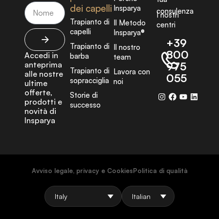
dei capelli
Insparya
consulenza
I nostri
Trapianto di
Il Metodo
centri
capelli
Insparya®
+39
Trapianto di
Il nostro
800
Accedi in
barba
team
anteprima
975
Trapianto di
Lavora con
alle nostre
055
sopracciglia
noi
ultime
offerte,
Storie di
prodotti e
successo
novità di
Insparya
Avviso legale, privacy e Cookies
Politica di qualità