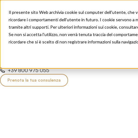
Il presente sito Web archivia cookie sul computer dell'utente, che ven
ricordare i comportamenti dell'utente in futuro. I cookie servono a mig
tramite altri supporti. Per ulteriori informazioni sui cookie, consultare
Trapianti
Trattamenti
Risultati
Perché Inspa
Se non si accetta l'utilizzo, non verrà tenuta traccia del comportame
Shop
ricordare che si è scelto di non registrare informazioni sulla navigazi
+39 800 975 055
Prenota la tua consulenza