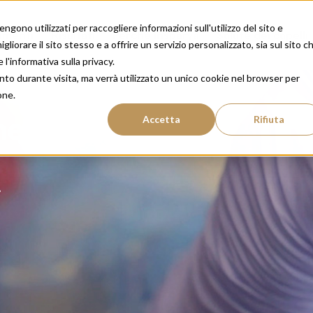
gono utilizzati per raccogliere informazioni sull'utilizzo del sito e
amenti
Risultati
Perché Insparya
Salute dei capelli
liorare il sito stesso e a offrire un servizio personalizzato, sia sul sito c
 l'informativa sulla privacy.
nto durante visita, ma verrà utilizzato un unico cookie nel browser per
one.
e del
Accetta
Rifiuta
.