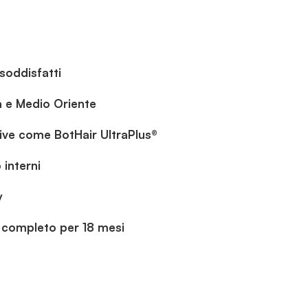
soddisfatti
a e Medio Oriente
ive come BotHair UltraPlus®
 interni
y
 completo per 18 mesi