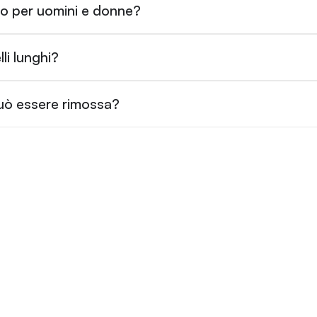
sso per uomini e donne?
li lunghi?
uò essere rimossa?
PRIMA