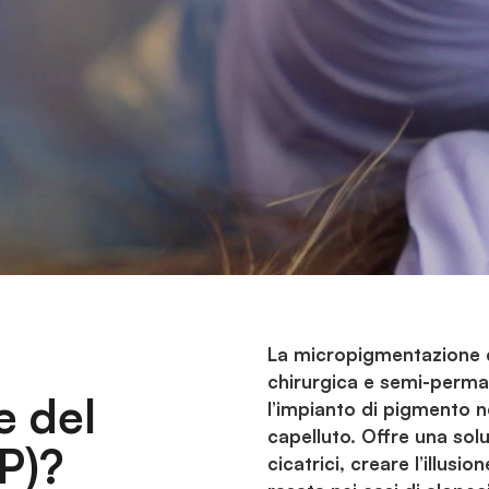
La micropigmentazione d
chirurgica e semi-perman
e del
l’impianto di pigmento n
capelluto. Offre una sol
P)?
cicatrici, creare l’illus