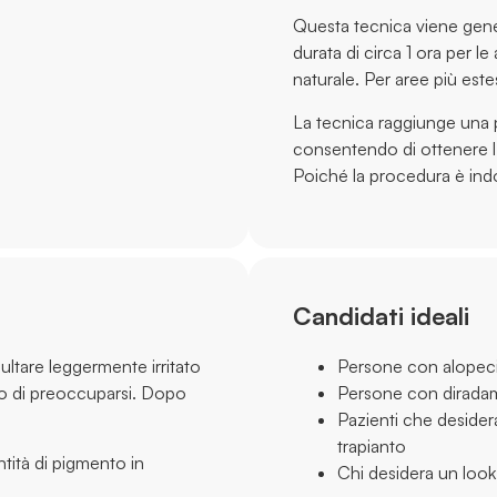
Questa tecnica viene gene
durata di circa 1 ora per l
naturale. Per aree più est
La tecnica raggiunge una p
consentendo di ottenere l’
Poiché la procedura è indo
Candidati ideali
ultare leggermente irritato
Persone con alopeci
vo di preoccuparsi. Dopo
Persone con diradam
Pazienti che desider
trapianto
ntità di pigmento in
Chi desidera un look 