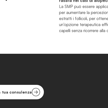
rasata nei casi di alopec
La SMP può essere applicata
per aumentare la percezione
estratti i follicoli, per ot
un’opzione terapeutica effica
capelli senza ricorrere alla c
a tua consulenza