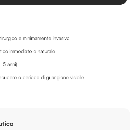
irurgico e minimamente invasivo
tico immediato e naturale
3–5 anni)
cupero o periodo di guarigione visibile
utico