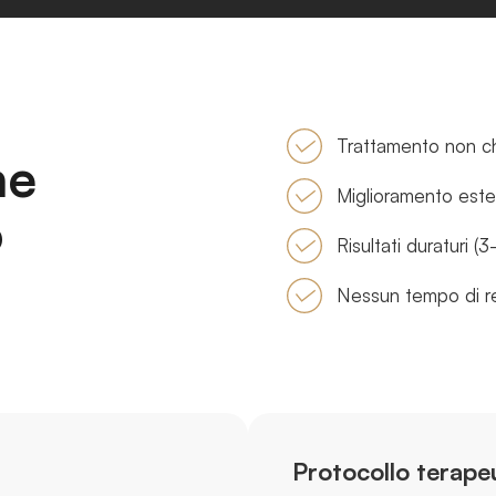
Trattamento non ch
ne
Miglioramento este
o
Risultati duraturi (
Nessun tempo di re
Protocollo terape