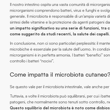
Il nostro intestino ospita una vasta comunità di microrgani
microrganismi comprendono batteri, virus e funghi e svolg
generale. Il microbiota è responsabile di un’ampia varietà di
sintesi delle vitamine e la protezione da agenti patogeni dan
un impatto significativo su una serie di funzioni, tra 
come suggerito da studi recenti, la salute dei capelli
.
In conclusione, non ci sono particolari perplessità: il mant
microbiche è essenziale per la salute dell’uomo. In condiz
microrganismi è in perfetta armonia. I batteri “benefici” s
controllo i batteri “nocivi”.
Come impatta il microbiota cutaneo
Se questo vale per il microbiota intestinale, vale anche per
Tuttavia, a volte il microbiota può squilibrarsi, per cui i ba
patogeni, che normalmente sono tenuti sotto controllo, ne
Questo squilibrio del microbiota è noto come disbios