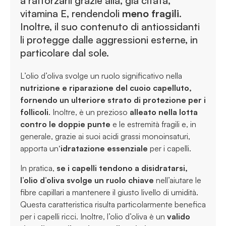
a rafforzarli grazie alla, già citata,
vitamina E, rendendoli
meno fragili
.
Inoltre, il suo contenuto di antiossidanti
li protegge dalle aggressioni esterne, in
particolare dal sole.
L’olio d’oliva svolge un ruolo significativo nella
nutrizione e riparazione del cuoio capelluto,
fornendo un ulteriore strato di protezione per i
follicoli
. Inoltre, è un prezioso
alleato nella lotta
contro le doppie punte
e le estremità fragili e, in
generale, grazie ai suoi acidi grassi monoinsaturi,
apporta un
‘idratazione essenziale
per i capelli.
In pratica,
se i capelli tendono a disidratarsi,
l’olio d’oliva svolge un ruolo chiave
nell’aiutare le
fibre capillari a mantenere il giusto livello di umidità.
Questa caratteristica risulta particolarmente benefica
per i capelli ricci. Inoltre, l’olio d’oliva è un
valido