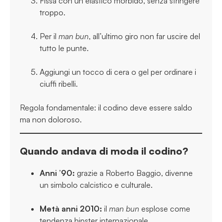
Fissa con un elastico morbido, senza stringere
troppo.
Per il
man bun
, all’ultimo giro non far uscire del
tutto le punte.
Aggiungi un tocco di cera o gel per ordinare i
ciuffi ribelli.
Regola fondamentale: il codino deve essere saldo
ma non doloroso.
Quando andava di moda il codino?
Anni ’90:
grazie a Roberto Baggio, divenne
un simbolo calcistico e culturale.
Metà anni 2010:
il
man bun
esplose come
tendenza hipster internazionale.