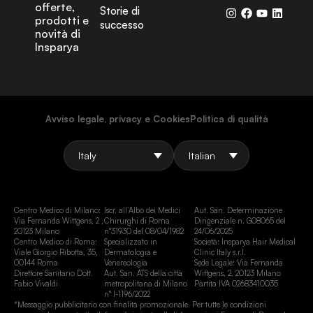
offerte,
Storie di
prodotti e
successo
novità di
Insparya
Avviso legale, privacy e Cookies
Politica di qualità
Centro Medico di Milano:
Iscr. all’Albo dei Medici
Aut. San. Determinazione
Via Fernanda Wittgens, 2 ,
Chirurghi di Roma
Dirigenziale n. G08065 del
20123 Milano
n°31930 del 08/04/1982
24/06/2025
Centro Medico di Roma:
Specializzato in
Società: Insparya Hair Medical
Viale Giorgio Ribotta, 35,
Dermatologia e
Clinic Italy s.r.l.
00144 Roma
Venereologia
Sede Legale: Via Fernanda
Direttore Sanitario Dott.
Aut. San. ATS della città
Wittgens, 2, 20123 Milano
Fabio Vivaldi
metropolitana di Milano
Partita IVA 02683410035
n° I-1196/2022
*Messaggio pubblicitario con finalità promozionale. Per tutte le condizioni