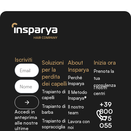
Iscriviti
Soluzioni
About
Inizia ora
per la
Insparya
Prenota la
perdita
Perché
tua
dei capelli
Insparya
consulenza
I nostri
Trapianto di
Il Metodo
centri
capelli
Insparya®
+39
Trapianto di
Il nostro
800
Accedi in
barba
team
anteprima
975
Trapianto di
Lavora con
alle nostre
055
sopracciglia
noi
ultime