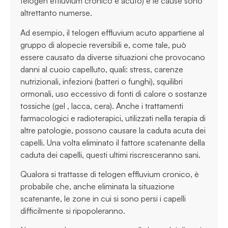
telogen effluvium cronico e acuto) e le cause sono
altrettanto numerse.
Ad esempio, il telogen effluvium acuto appartiene al
gruppo di alopecie reversibili e, come tale, può
essere causato da diverse situazioni che provocano
danni al cuoio capelluto, quali: stress, carenze
nutrizionali, infezioni (batteri o funghi), squilibri
ormonali, uso eccessivo di fonti di calore o sostanze
tossiche (gel , lacca, cera). Anche i trattamenti
farmacologici e radioterapici, utilizzati nella terapia di
altre patologie, possono causare la caduta acuta dei
capelli. Una volta eliminato il fattore scatenante della
caduta dei capelli, questi ultimi riscresceranno sani.
Qualora si trattasse di telogen effluvium cronico, è
probabile che, anche eliminata la situazione
scatenante, le zone in cui si sono persi i capelli
difficilmente si ripopoleranno.