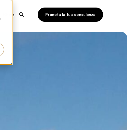
Shop
Prenota la tua consulenza
he