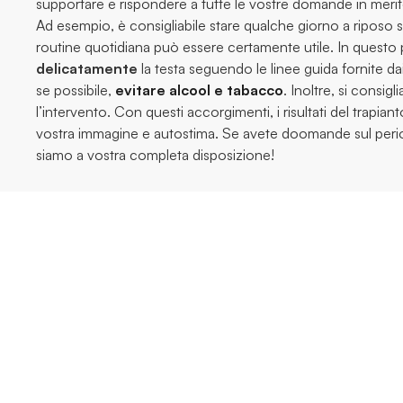
supportare e rispondere a tutte le vostre domande in merit
Ad esempio, è consigliabile stare qualche giorno a riposo s
routine quotidiana può essere certamente utile. In quest
delicatamente
la testa seguendo le linee guida fornite dai
se possibile,
evitare alcool e tabacco
. Inoltre, si consigl
l’intervento. Con questi accorgimenti, i risultati del trapian
vostra immagine e autostima. Se avete doomande sul per
siamo a vostra completa disposizione!
Altri articoli