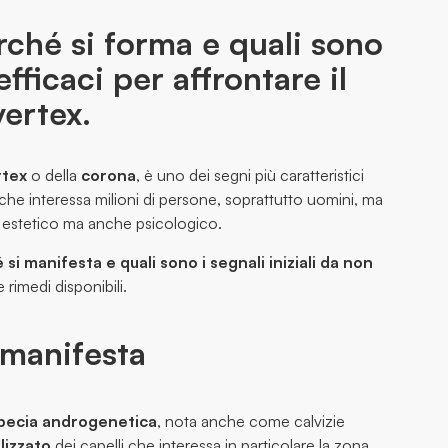
erché si forma e quali sono
efficaci per affrontare il
vertex.
rtex
o della
corona
, è uno dei segni più caratteristici
he interessa milioni di persone, soprattutto uomini, ma
 estetico ma anche psicologico.
 si manifesta e quali sono i segnali iniziali da non
 rimedi disponibili.
 manifesta
pecia androgenetica
, nota anche come calvizie
lizzato
dei capelli che interessa in particolare la zona