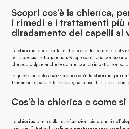
Scopri cos’è la chierica, p
i rimedi e i trattamenti più 
diradamento dei capelli al 
La
chierica
, conosciuta anche come diradamento del
ve
dell’
alopecia androgenetica
. Rappresenta una condizione c
che può colpire anche le donne, con un impatto non solo
In questo articolo analizzeremo
cos’è la chierica, perché
trascurare
, passando in rassegna cause, fattori di rischio e
Cos’è la chierica e come si
La
chierica
è una delle manifestazioni più comuni dell’
alo
comune. Si tratta di un
diradamento progressivo e loca