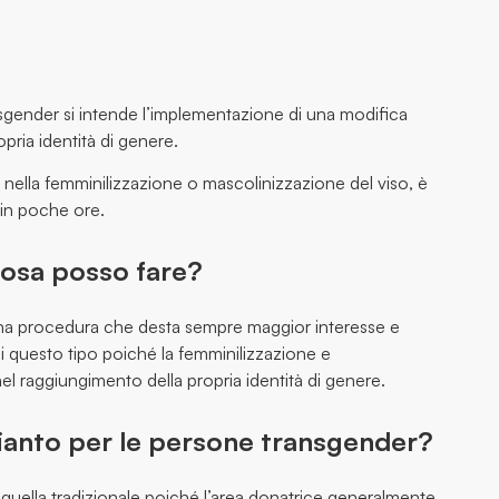
nsgender si intende l’implementazione di una modifica
opria identità di genere.
to nella femminilizzazione o mascolinizzazione del viso, è
 in poche ore.
 cosa posso fare?
è una procedura che desta sempre maggior interesse e
i questo tipo poiché la femminilizzazione e
el raggiungimento della propria identità di genere.
ianto per le persone transgender?
a quella tradizionale poiché l’area donatrice generalmente