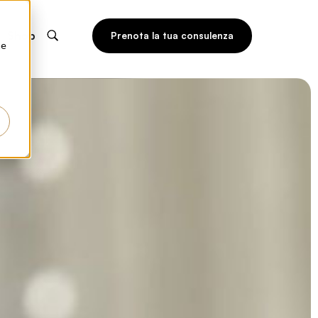
Shop
Prenota la tua consulenza
he