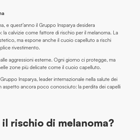
ma
a, e quest’anno il Gruppo Insparya desidera
 la calvizie come fattore di rischio per il melanoma. La
o estetico, ma espone anche il cuoio capelluto a rischi
mplice rivestimento.
ti alle aggressioni esterne. Ogni giorno ci protegge, ma
elle zone più delicate come il cuoio capelluto.
ruppo Insparya, leader internazionale nella salute dei
un aspetto ancora poco conosciuto: la perdita dei capelli
 il rischio di melanoma?