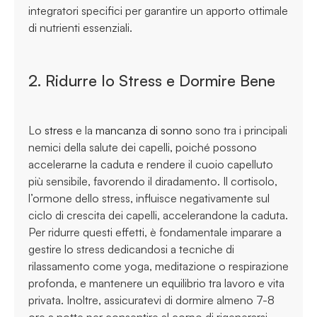
integratori specifici per garantire un apporto ottimale
di nutrienti essenziali.
2. Ridurre lo Stress e Dormire Bene
Lo
stress
e la
mancanza di sonno
sono tra i principali
nemici della salute dei capelli, poiché possono
accelerarne la caduta e rendere il cuoio capelluto
più sensibile, favorendo il diradamento. Il cortisolo,
l’ormone dello stress, influisce negativamente sul
ciclo di crescita dei capelli, accelerandone la caduta.
Per ridurre questi effetti, è fondamentale imparare a
gestire lo stress dedicandosi a tecniche di
rilassamento come yoga, meditazione o respirazione
profonda, e mantenere un equilibrio tra lavoro e vita
privata. Inoltre, assicuratevi di dormire almeno 7-8
ore a notte per consentire al corpo di rigenerarsi.