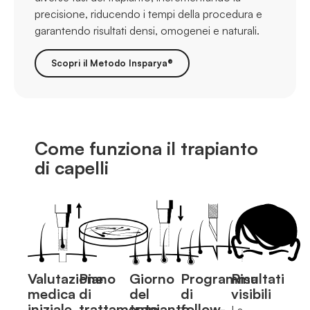
precisione, riducendo i tempi della procedura e
garantendo risultati densi, omogenei e naturali.
Scopri il Metodo Insparya®
Come funziona il trapianto
di capelli
Valutazione
Piano
Giorno
Programma
Risultati
medica
di
del
di
visibili
iniziale
trattamento
trapianto
follow-
La