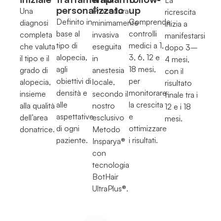
personalizzato
up
Una
Procedura
ricrescita
Definito in
Comprende
diagnosi
minimamente
inizia a
base al
controlli
completa
invasiva
manifestarsi
tipo di
medici a 1,
che valuta
eseguita
dopo 3–
alopecia,
3, 6, 12 e
il tipo e il
in
4 mesi,
agli
18 mesi,
grado di
anestesia
con il
obiettivi di
per
alopecia,
locale,
risultato
densità e
monitorare
insieme
secondo il
finale tra i
alle
la crescita
alla qualità
nostro
12 e i 18
aspettative
e
dell’area
esclusivo
mesi.
di ogni
ottimizzare
donatrice.
Metodo
paziente.
i risultati.
Insparya®
con
tecnologia
BotHair
UltraPlus®.