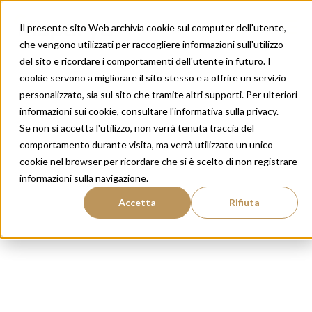
Il presente sito Web archivia cookie sul computer dell'utente,
che vengono utilizzati per raccogliere informazioni sull'utilizzo
del sito e ricordare i comportamenti dell'utente in futuro. I
cookie servono a migliorare il sito stesso e a offrire un servizio
Trapianto di capelli
personalizzato, sia sul sito che tramite altri supporti. Per ulteriori
informazioni sui cookie, consultare l'informativa sulla privacy.
con risultati naturali
Se non si accetta l'utilizzo, non verrà tenuta traccia del
e duraturi.
comportamento durante visita, ma verrà utilizzato un unico
cookie nel browser per ricordare che si è scelto di non registrare
Il primo passo per ritrovare te
informazioni sulla navigazione.
stesso, rigenerando non solo i
Accetta
Rifiuta
tuoi capelli ma anche la tua
autostima.