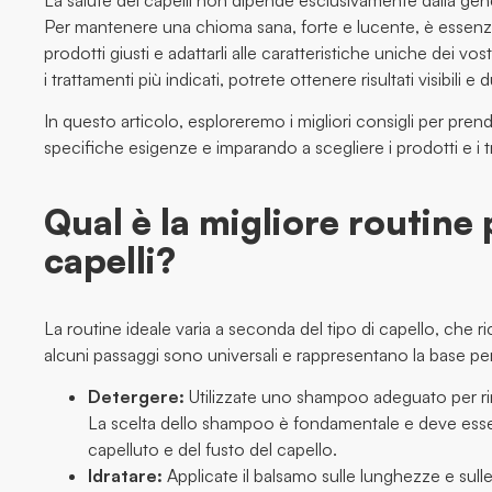
La salute dei capelli non dipende esclusivamente dalla gen
Per mantenere una chioma sana, forte e lucente, è essenzia
prodotti giusti e adattarli alle caratteristiche uniche dei v
i trattamenti più indicati, potrete ottenere risultati visibili e 
In questo articolo, esploreremo i migliori consigli per prend
specifiche esigenze e imparando a scegliere i prodotti e i tr
Qual è la migliore routine 
capelli?
La routine ideale varia a seconda del tipo di capello, che ri
alcuni passaggi sono universali e rappresentano la base p
Detergere:
Utilizzate uno shampoo adeguato per rim
La scelta dello shampoo è fondamentale e deve esser
capelluto e del fusto del capello.
Idratare:
Applicate il balsamo sulle lunghezze e sulle 