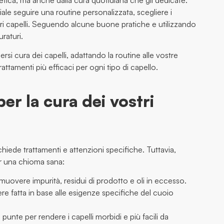
etica, ma anche dalla cura quotidiana che gli dedicate.
le seguire una routine personalizzata, scegliere i
ostri capelli. Seguendo alcune buone pratiche e utilizzando
duraturi.
ersi cura dei capelli, adattando la routine alle vostre
attamenti più efficaci per ogni tipo di capello.
per la cura dei vostri
chiede trattamenti e attenzioni specifiche. Tuttavia,
er una chioma sana:
uovere impurità, residui di prodotto e oli in eccesso.
e fatta in base alle esigenze specifiche del cuoio
punte per rendere i capelli morbidi e più facili da